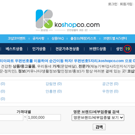
리아파트 우편번호를 이용하여 순간이동 하자! 우편번호5자리.koshopco.com 으로 G
 건강한
상품/중고물품
, 우리동네
가게
(문앞배달),
전문가
(재능기부/강사/1인지식기업
꾼-정치인),
정보
(커뮤니티/생활정보/할인정보/홍보)가 항상 여러분 곁에 있는 곳!
코샵
(0)
강림면 (0)
공근면 (0)
(0)
안흥면 (0)
우천면 (0)
(0)
가격대별
영문 브랜드/세부업종별 검색
~