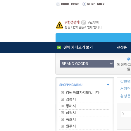
우
안전하고
일
갑천면 
서원면 
강원특별자치도입니다
횡성읍 
강릉시
동해시
삼척시
속초시
원주시