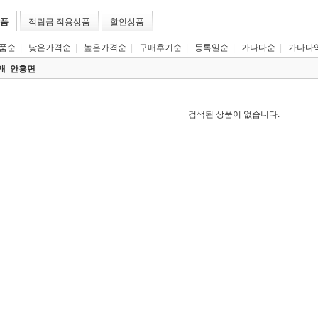
품
적립금 적용상품
할인상품
품순
|
낮은가격순
|
높은가격순
|
구매후기순
|
등록일순
|
가나다순
|
가나다
0개
안흥면
검색된 상품이 없습니다.