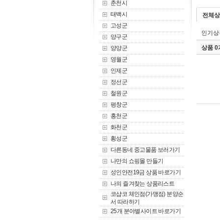
춘천시
태백시
전체상
고성군
인기상
양구군
상품 
양양군
영월군
인제군
정선군
철원군
평창군
홍천군
화천군
횡성군
다른동네 중고물품 보러가기
나만의 쇼핑몰 만들기
성인안전19금 상품 바로가기
나의 즐겨찾는 상품리스트
코샵코 체인점(가맹점) 분양순
서 따라하기
25개 분야별사이트 바로가기