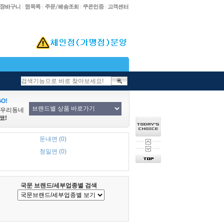
O!
/우리동네
코!
둔내면 (0)
청일면 (0)
국문 브랜드/세부업종별 검색