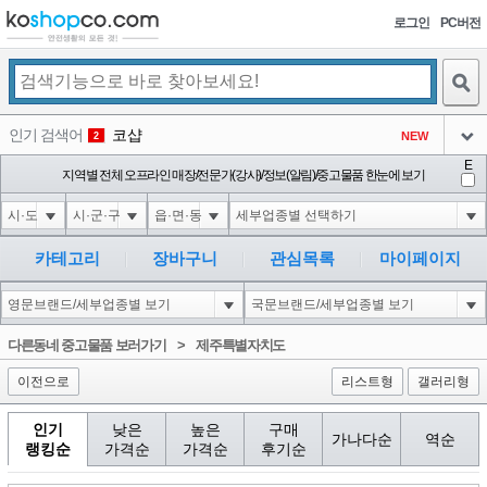
로그인
PC버전
검색
인기 검색어
코샵
NEW
2
아이콘
E
익스
지역별 전체 오프라인 매장/전문가(강사)/정보(알림)/중고물품 한눈에 보기
3
3
아이콘
미끄럼방지
NEW
4
아이콘
대성설렁탕
-16
5
카테고리
장바구니
관심목록
마이페이지
아이콘
1-1 waitfor delay '0:0:15' --
0
6
아이콘
1
-5
1
다른동네 중고물품 보러가기
>
제주특별자치도
아이콘
이전으로
리스트형
갤러리형
인기
낮은
높은
구매
가나다순
역순
랭킹순
가격순
가격순
후기순