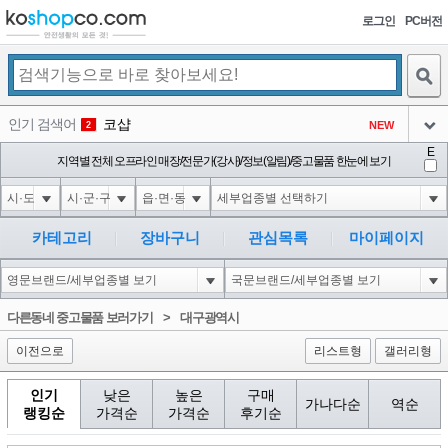
로그인
PC버전
검색
인기 검색어
코샵
NEW
2
아이콘
E
익스
지역별 전체 오프라인 매장/전문가(강사)/정보(알림)/중고물품 한눈에 보기
3
3
아이콘
미끄럼방지
NEW
4
아이콘
대성설렁탕
-16
5
카테고리
장바구니
관심목록
마이페이지
아이콘
1-1 waitfor delay '0:0:15' --
0
6
아이콘
1
-5
1
다른동네 중고물품 보러가기
>
대구광역시
아이콘
이전으로
리스트형
갤러리형
인기
낮은
높은
구매
가나다순
역순
랭킹순
가격순
가격순
후기순