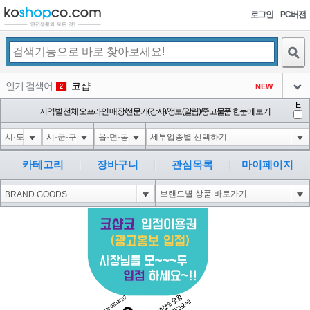
로그인
PC버전
검색
인기 검색어
코샵
NEW
2
아이콘
E
익스
지역별 전체 오프라인 매장/전문가(강사)/정보(알림)/중고물품 한눈에 보기
3
3
아이콘
미끄럼방지
NEW
4
아이콘
대성설렁탕
-16
5
카테고리
장바구니
관심목록
마이페이지
아이콘
1-1 waitfor delay '0:0:15' --
0
6
아이콘
1
-5
1
아이콘