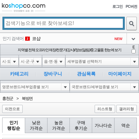
로그인
PC버전
검색
인기 검색어
코샵
NEW
2
아이콘
E
익스
지역별 전체 오프라인 매장/전문가(강사)/정보(알림)/중고물품 한눈에 보기
3
3
아이콘
미끄럼방지
NEW
4
아이콘
대성설렁탕
-16
5
카테고리
장바구니
관심목록
마이페이지
아이콘
1-1 waitfor delay '0:0:15' --
0
6
아이콘
1
-5
1
홍천군
>
북방면
아이콘
이전으로
리스트형
갤러리형
인기
낮은
높은
구매
가나다순
역순
랭킹순
가격순
가격순
후기순