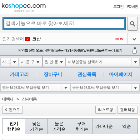
로그인
PC버전
검색
인기 검색어
코샵
NEW
2
아이콘
E
익스
지역별 전체 오프라인 매장/전문가(강사)/정보(알림)/중고물품 한눈에 보기
3
3
아이콘
미끄럼방지
NEW
4
아이콘
대성설렁탕
-16
5
카테고리
장바구니
관심목록
마이페이지
아이콘
1-1 waitfor delay '0:0:15' --
0
6
아이콘
1
-5
1
태백시
>
상사미동
아이콘
이전으로
리스트형
갤러리형
인기
낮은
높은
구매
가나다순
역순
랭킹순
가격순
가격순
후기순