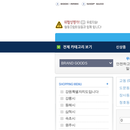
우
안전하고
일
교동 (0
도문동 
강원특별자치도입니다
장사동 
강릉시
청호동 
동해시
삼척시
속초시
원주시