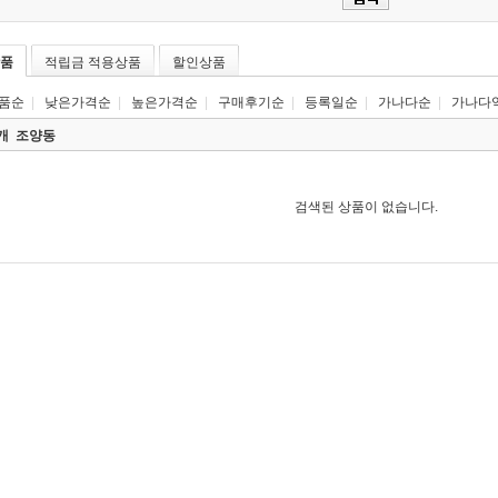
품
적립금 적용상품
할인상품
품순
|
낮은가격순
|
높은가격순
|
구매후기순
|
등록일순
|
가나다순
|
가나다
0개
조양동
검색된 상품이 없습니다.