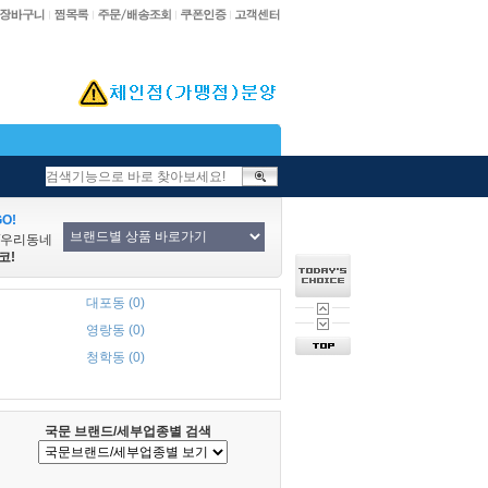
O!
/우리동네
코!
대포동 (0)
영랑동 (0)
청학동 (0)
국문 브랜드/세부업종별 검색