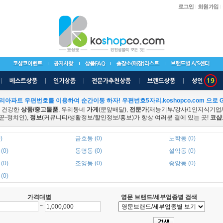
리아파트 우편번호를 이용하여 순간이동 하자! 우편번호5자리.koshopco.com 으로 G
 건강한
상품/중고물품
, 우리동네
가게
(문앞배달),
전문가
(재능기부/강사/1인지식기업
꾼-정치인),
정보
(커뮤니티/생활정보/할인정보/홍보)가 항상 여러분 곁에 있는 곳!
코샵
)
금호동 (0)
노학동 (0)
(0)
동명동 (0)
설악동 (0)
(0)
조양동 (0)
중앙동 (0)
(0)
가격대별
영문 브랜드/세부업종별 검색
~