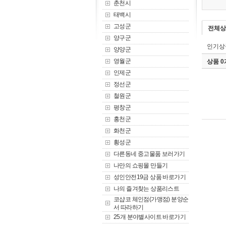
춘천시
태백시
고성군
전체상
양구군
인기상
양양군
영월군
상품 
인제군
정선군
철원군
평창군
홍천군
화천군
횡성군
다른동네 중고물품 보러가기
나만의 쇼핑몰 만들기
성인안전19금 상품 바로가기
나의 즐겨찾는 상품리스트
코샵코 체인점(가맹점) 분양순
서 따라하기
25개 분야별사이트 바로가기