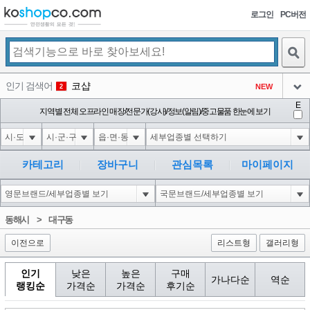
로그인
PC버전
검색
인기 검색어
코샵
NEW
2
아이콘
E
익스
지역별 전체 오프라인 매장/전문가(강사)/정보(알림)/중고물품 한눈에 보기
3
3
아이콘
미끄럼방지
NEW
4
아이콘
대성설렁탕
-16
5
카테고리
장바구니
관심목록
마이페이지
아이콘
1-1 waitfor delay '0:0:15' --
0
6
아이콘
1
-5
1
동해시
>
대구동
아이콘
이전으로
리스트형
갤러리형
인기
낮은
높은
구매
가나다순
역순
랭킹순
가격순
가격순
후기순