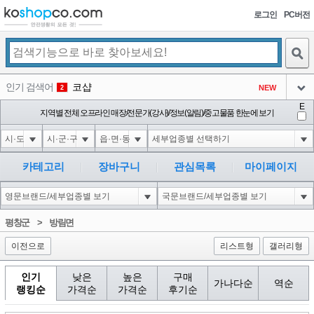
로그인
PC버전
검색
인기 검색어
코샵
NEW
2
아이콘
E
익스
지역별 전체 오프라인 매장/전문가(강사)/정보(알림)/중고물품 한눈에 보기
3
3
아이콘
미끄럼방지
NEW
4
아이콘
대성설렁탕
-16
5
카테고리
장바구니
관심목록
마이페이지
아이콘
1-1 waitfor delay '0:0:15' --
0
6
아이콘
1
-5
1
평창군
>
방림면
아이콘
이전으로
리스트형
갤러리형
인기
낮은
높은
구매
가나다순
역순
랭킹순
가격순
가격순
후기순