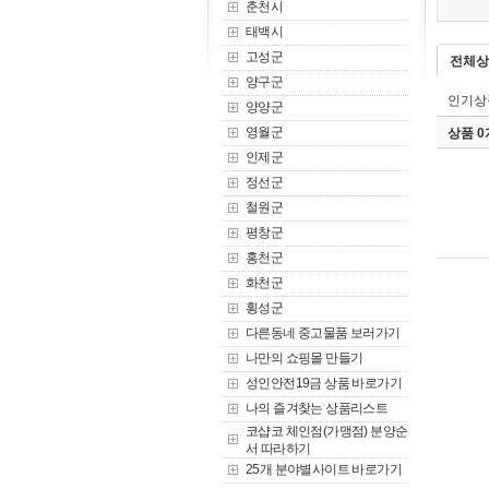
춘천시
태백시
고성군
전체상
양구군
인기상
양양군
영월군
상품 
인제군
정선군
철원군
평창군
홍천군
화천군
횡성군
다른동네 중고물품 보러가기
나만의 쇼핑몰 만들기
성인안전19금 상품 바로가기
나의 즐겨찾는 상품리스트
코샵코 체인점(가맹점) 분양순
서 따라하기
25개 분야별사이트 바로가기