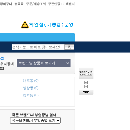
O!
/우리동네
코!
대포동 (0)
영랑동 (0)
청학동 (0)
국문 브랜드/세부업종별 검색