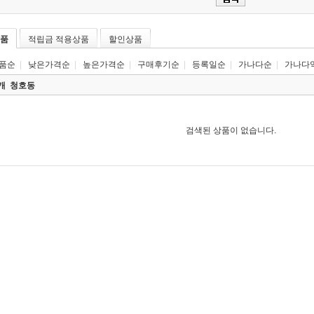
품
적립금 적용상품
할인상품
품순
|
낮은가격순
|
높은가격순
|
구매후기순
|
등록일순
|
가나다순
|
가나다
0개
청호동
검색된 상품이 없습니다.