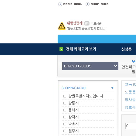
우
안전하고
일
교동 (0
도문동 
강원특별자치도입니다
장사동 
강릉시
청호동 
동해시
삼척시
속초시
원주시