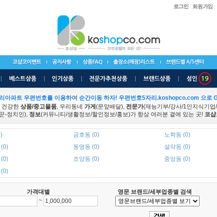
리아파트 우편번호를 이용하여 순간이동 하자! 우편번호5자리.koshopco.com 으로 G
 건강한
상품/중고물품
, 우리동네
가게
(문앞배달),
전문가
(재능기부/강사/1인지식기업
꾼-정치인),
정보
(커뮤니티/생활정보/할인정보/홍보)가 항상 여러분 곁에 있는 곳!
코샵
)
금호동 (0)
노학동 (0)
(0)
동명동 (0)
설악동 (0)
(0)
조양동 (0)
중앙동 (0)
(0)
가격대별
영문 브랜드/세부업종별 검색
~