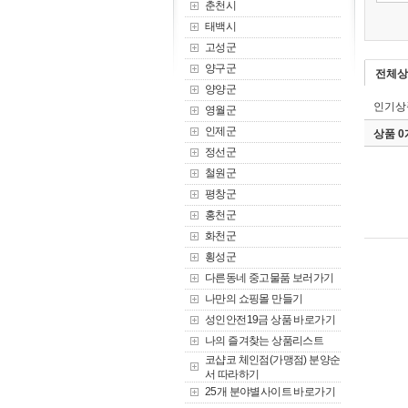
춘천시
태백시
고성군
양구군
전체상
양양군
인기상
영월군
인제군
상품 
정선군
철원군
평창군
홍천군
화천군
횡성군
다른동네 중고물품 보러가기
나만의 쇼핑몰 만들기
성인안전19금 상품 바로가기
나의 즐겨찾는 상품리스트
코샵코 체인점(가맹점) 분양순
서 따라하기
25개 분야별사이트 바로가기