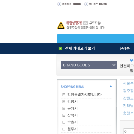
우
안전하고
일
서울특별
광주광역
강원특별자치도입니다
강원도 
강릉시
전라남도
동해시
충청북도
삼척시
속초시
원주시