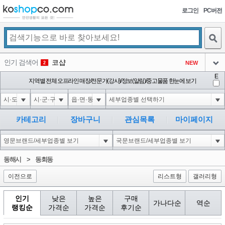
로그인
PC버전
검색
인기 검색어
코샵
NEW
2
아이콘
E
익스
지역별 전체 오프라인 매장/전문가(강사)/정보(알림)/중고물품 한눈에 보기
3
3
아이콘
미끄럼방지
NEW
4
아이콘
대성설렁탕
-16
5
카테고리
장바구니
관심목록
마이페이지
아이콘
1-1 waitfor delay '0:0:15' --
0
6
아이콘
1
-5
1
동해시
>
동회동
아이콘
이전으로
리스트형
갤러리형
인기
낮은
높은
구매
가나다순
역순
랭킹순
가격순
가격순
후기순