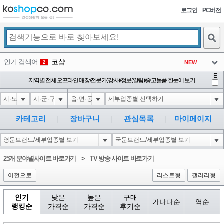
로그인
PC버전
검색
인기 검색어
코샵
NEW
2
아이콘
E
익스
지역별 전체 오프라인 매장/전문가(강사)/정보(알림)/중고물품 한눈에 보기
3
3
아이콘
미끄럼방지
NEW
4
아이콘
대성설렁탕
-16
5
카테고리
장바구니
관심목록
마이페이지
아이콘
1-1 waitfor delay '0:0:15' --
0
6
아이콘
1
-5
1
25개 분야별사이트 바로가기
>
TV 방송 사이트 바로가기
아이콘
이전으로
리스트형
갤러리형
인기
낮은
높은
구매
가나다순
역순
랭킹순
가격순
가격순
후기순