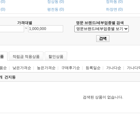
(0)
정상동 (0)
정하동 (0)
(0)
평전동 (0)
하장면 (0)
가격대별
영문 브랜드/세부업종별 검색
~
품
적립금 적용상품
할인상품
품순
|
낮은가격순
|
높은가격순
|
구매후기순
|
등록일순
|
가나다순
|
가나다
0개
건지동
검색된 상품이 없습니다.