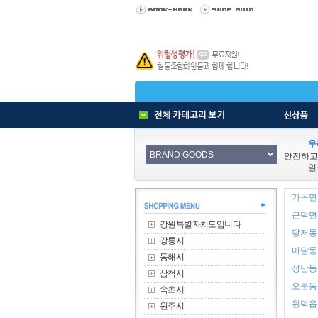
우
안전하고
일
가곡면 
근덕면 
강원특별자치도입니다
당저동 
강릉시
마달동 
동해시
성남동 
삼척시
오분동 
속초시
원덕읍 
원주시