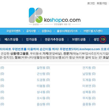
리아파트 우편번호를 이용하여 순간이동 하자! 우편번호5자리.koshopco.com 으로 G
 건강한
상품/중고물품
, 우리동네
가게
(문앞배달),
전문가
(재능기부/강사/1인지식기업
꾼-정치인),
정보
(커뮤니티/생활정보/할인정보/홍보)가 항상 여러분 곁에 있는 곳!
코샵
(0)
갈천동 (0)
건지동 (0)
(0)
근산동 (0)
남양동 (0)
(0)
도경동 (0)
도계읍 (0)
(0)
마평동 (0)
미로면 (0)
(0)
성내동 (0)
성북동 (0)
(0)
오사동 (0)
우지동 (0)
(0)
읍상동 (0)
읍중동 (0)