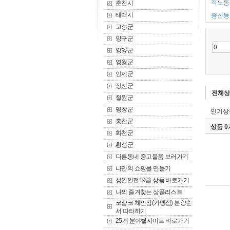
적노동 
춘천시
태백시
증산동 
고성군
양구군
양양군
영월군
인제군
정선군
전체상
철원군
평창군
인기상
홍천군
상품 
화천군
횡성군
다른동네 중고물품 보러가기
나만의 쇼핑몰 만들기
성인안전19금 상품 바로가기
나의 즐겨찾는 상품리스트
코샵코 체인점(가맹점) 분양순
서 따라하기
25개 분야별사이트 바로가기