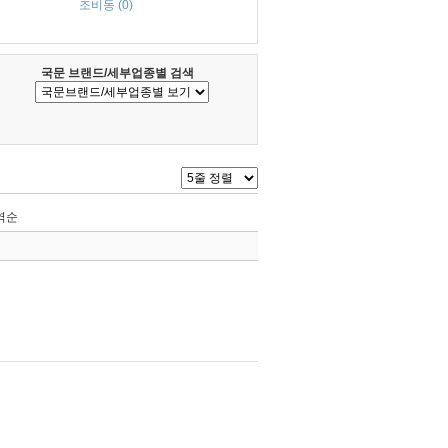
조비동 (0)
국문 브랜드/세부업종별 검색
역순