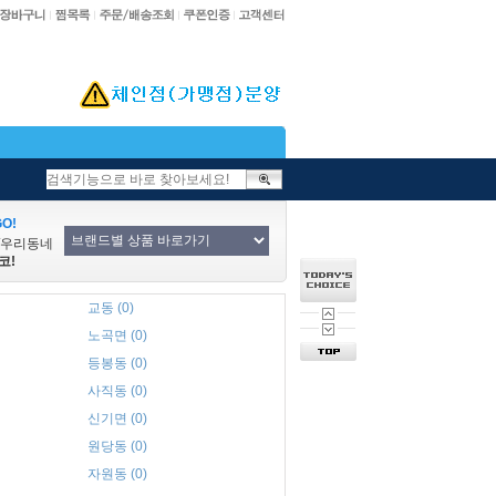
O!
/우리동네
코!
교동 (0)
노곡면 (0)
등봉동 (0)
사직동 (0)
신기면 (0)
원당동 (0)
자원동 (0)