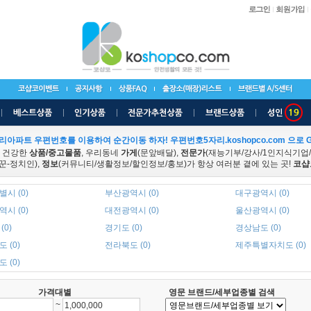
리아파트 우편번호를 이용하여 순간이동 하자! 우편번호5자리.koshopco.com 으로 G
 건강한
상품/중고물품
, 우리동네
가게
(문앞배달),
전문가
(재능기부/강사/1인지식기업
꾼-정치인),
정보
(커뮤니티/생활정보/할인정보/홍보)가 항상 여러분 곁에 있는 곳!
코샵
시 (0)
부산광역시 (0)
대구광역시 (0)
시 (0)
대전광역시 (0)
울산광역시 (0)
(0)
경기도 (0)
경상남도 (0)
 (0)
전라북도 (0)
제주특별자치도 (0)
 (0)
가격대별
영문 브랜드/세부업종별 검색
~