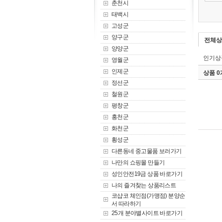
춘천시
태백시
고성군
양구군
전체상
양양군
인기상
영월군
인제군
상품 
정선군
철원군
평창군
홍천군
화천군
횡성군
다른동네 중고물품 보러가기
나만의 쇼핑몰 만들기
성인안전19금 상품 바로가기
나의 즐겨찾는 상품리스트
코샵코 체인점(가맹점) 분양순
서 따라하기
25개 분야별사이트 바로가기