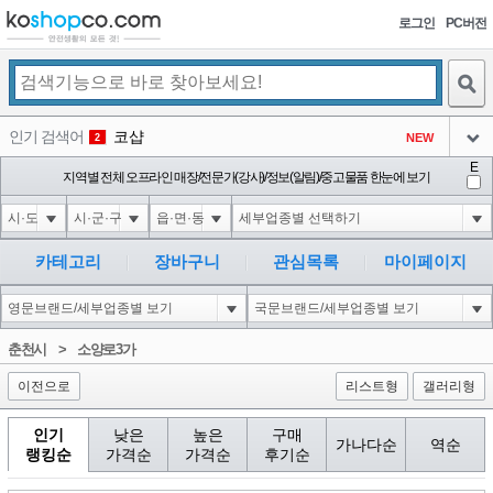
로그인
PC버전
검색
인기 검색어
코샵
NEW
2
아이콘
E
익스
지역별 전체 오프라인 매장/전문가(강사)/정보(알림)/중고물품 한눈에 보기
3
3
아이콘
미끄럼방지
NEW
4
아이콘
대성설렁탕
-16
5
카테고리
장바구니
관심목록
마이페이지
아이콘
1-1 waitfor delay '0:0:15' --
0
6
아이콘
1
-5
1
춘천시
>
소양로3가
아이콘
이전으로
리스트형
갤러리형
인기
낮은
높은
구매
가나다순
역순
랭킹순
가격순
가격순
후기순