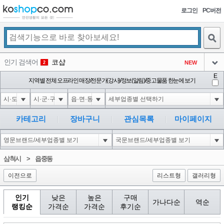
로그인
PC버전
검색
인기 검색어
코샵
NEW
2
아이콘
E
익스
지역별 전체 오프라인 매장/전문가(강사)/정보(알림)/중고물품 한눈에 보기
3
3
아이콘
미끄럼방지
NEW
4
아이콘
대성설렁탕
-16
5
카테고리
장바구니
관심목록
마이페이지
아이콘
1-1 waitfor delay '0:0:15' --
0
6
아이콘
1
-5
1
삼척시
>
읍중동
아이콘
이전으로
리스트형
갤러리형
인기
낮은
높은
구매
가나다순
역순
랭킹순
가격순
가격순
후기순