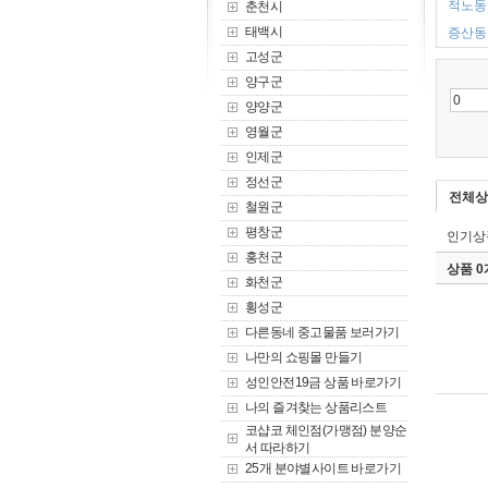
적노동 
춘천시
태백시
증산동 
고성군
양구군
양양군
영월군
인제군
정선군
전체상
철원군
평창군
인기상
홍천군
상품 
화천군
횡성군
다른동네 중고물품 보러가기
나만의 쇼핑몰 만들기
성인안전19금 상품 바로가기
나의 즐겨찾는 상품리스트
코샵코 체인점(가맹점) 분양순
서 따라하기
25개 분야별사이트 바로가기