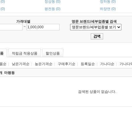
(0)
정상동 (0)
정하동 (0)
(0)
평전동 (0)
하장면 (0)
가격대별
영문 브랜드/세부업종별 검색
~
품
적립금 적용상품
할인상품
품순
|
낮은가격순
|
높은가격순
|
구매후기순
|
등록일순
|
가나다순
|
가나다
0개
마평동
검색된 상품이 없습니다.