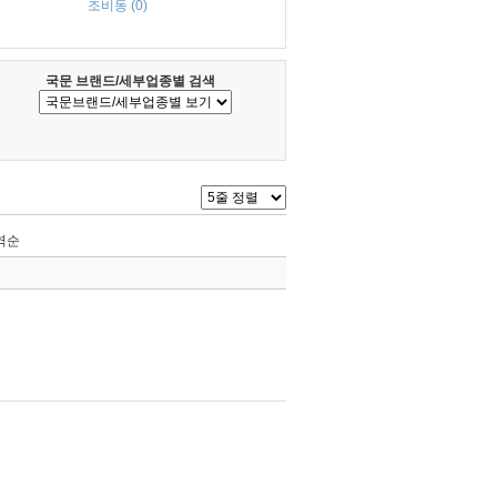
조비동 (0)
국문 브랜드/세부업종별 검색
역순