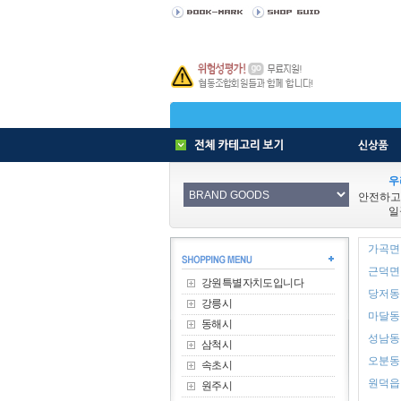
우
안전하고
일
가곡면 
근덕면 
강원특별자치도입니다
당저동 
강릉시
마달동 
동해시
성남동 
삼척시
오분동 
속초시
원덕읍 
원주시