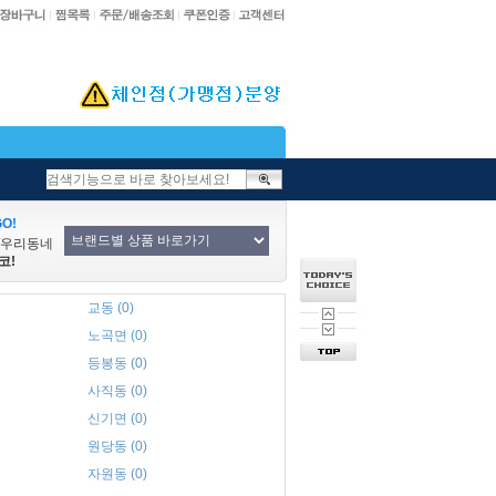
O!
/우리동네
코!
교동 (0)
노곡면 (0)
등봉동 (0)
사직동 (0)
신기면 (0)
원당동 (0)
자원동 (0)