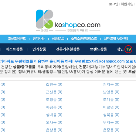
리아파트 우편번호를 이용하여 순간이동 하자! 우편번호5자리.koshopco.com 으로 G
 건강한
상품/중고물품
, 우리동네
가게
(문앞배달),
전문가
(재능기부/강사/1인지식기업
꾼-정치인),
정보
(커뮤니티/생활정보/할인정보/홍보)가 항상 여러분 곁에 있는 곳!
코샵
(0)
갈천동 (0)
건지동 (0)
(0)
근산동 (0)
남양동 (0)
(0)
도경동 (0)
도계읍 (0)
(0)
마평동 (0)
미로면 (0)
(0)
성내동 (0)
성북동 (0)
(0)
오사동 (0)
우지동 (0)
(0)
읍상동 (0)
읍중동 (0)