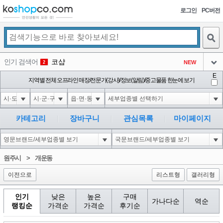
로그인
PC버전
검색
인기 검색어
코샵
NEW
2
아이콘
E
익스
지역별 전체 오프라인 매장/전문가(강사)/정보(알림)/중고물품 한눈에 보기
3
3
아이콘
미끄럼방지
NEW
4
아이콘
대성설렁탕
-16
5
카테고리
장바구니
관심목록
마이페이지
아이콘
1-1 waitfor delay '0:0:15' --
0
6
아이콘
1
-5
1
원주시
>
개운동
아이콘
이전으로
리스트형
갤러리형
인기
낮은
높은
구매
가나다순
역순
랭킹순
가격순
가격순
후기순