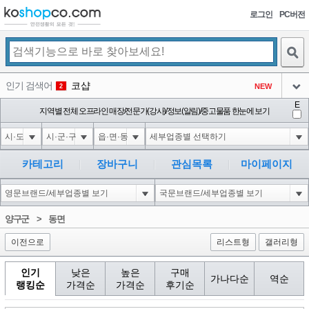
로그인
PC버전
검색
인기 검색어
코샵
NEW
2
아이콘
E
익스
지역별 전체 오프라인 매장/전문가(강사)/정보(알림)/중고물품 한눈에 보기
3
3
아이콘
미끄럼방지
NEW
4
아이콘
대성설렁탕
-16
5
카테고리
장바구니
관심목록
마이페이지
아이콘
1-1 waitfor delay '0:0:15' --
0
6
아이콘
1
-5
1
양구군
>
동면
아이콘
이전으로
리스트형
갤러리형
인기
낮은
높은
구매
가나다순
역순
랭킹순
가격순
가격순
후기순