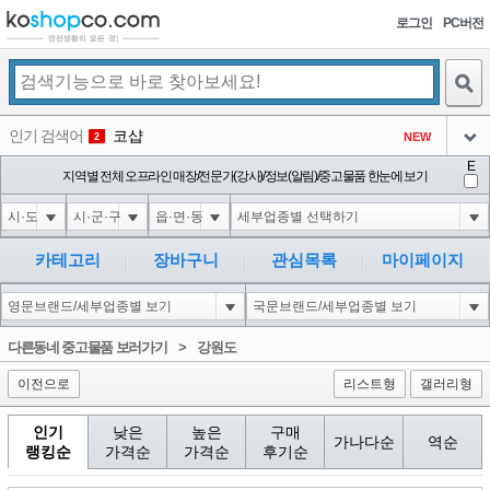
로그인
PC버전
검색
인기 검색어
코샵
NEW
2
아이콘
E
익스
지역별 전체 오프라인 매장/전문가(강사)/정보(알림)/중고물품 한눈에 보기
3
3
아이콘
미끄럼방지
NEW
4
아이콘
대성설렁탕
-16
5
카테고리
장바구니
관심목록
마이페이지
아이콘
1-1 waitfor delay '0:0:15' --
0
6
아이콘
1
-5
1
다른동네 중고물품 보러가기
>
강원도
아이콘
이전으로
리스트형
갤러리형
인기
낮은
높은
구매
가나다순
역순
랭킹순
가격순
가격순
후기순