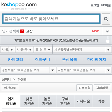
로그인
PC버전
검색
인기 검색어
코샵
NEW
2
아이콘
E
익스
지역별 전체 오프라인 매장/전문가(강사)/정보(알림)/중고물품 한눈에 보기
3
3
아이콘
미끄럼방지
NEW
4
아이콘
대성설렁탕
-16
5
카테고리
장바구니
관심목록
마이페이지
아이콘
1-1 waitfor delay '0:0:15' --
0
6
아이콘
1
-5
1
삼척시
>
하장면
아이콘
이전으로
리스트형
갤러리형
인기
낮은
높은
구매
가나다순
역순
랭킹순
가격순
가격순
후기순