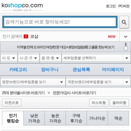
로그인
PC버전
검색
인기 검색어
코샵
NEW
2
아이콘
E
익스
지역별 전체 오프라인 매장/전문가(강사)/정보(알림)/중고물품 한눈에 보기
3
3
아이콘
미끄럼방지
NEW
4
아이콘
대성설렁탕
-16
5
카테고리
장바구니
관심목록
마이페이지
아이콘
1-1 waitfor delay '0:0:15' --
0
6
아이콘
1
-5
1
25개 분야별사이트 바로가기
>
전문가/강사 사이트 바로가기
아이콘
이전으로
리스트형
갤러리형
인기
낮은
높은
구매
가나다순
역순
랭킹순
가격순
가격순
후기순