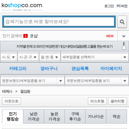
로그인
PC버전
검색
인기 검색어
코샵
NEW
2
아이콘
E
익스
지역별 전체 오프라인 매장/전문가(강사)/정보(알림)/중고물품 한눈에 보기
3
3
아이콘
미끄럼방지
NEW
4
아이콘
대성설렁탕
-16
5
카테고리
장바구니
관심목록
마이페이지
아이콘
1-1 waitfor delay '0:0:15' --
0
6
아이콘
1
-5
1
태백시
>
철암동
아이콘
이전으로
리스트형
갤러리형
인기
낮은
높은
구매
가나다순
역순
랭킹순
가격순
가격순
후기순