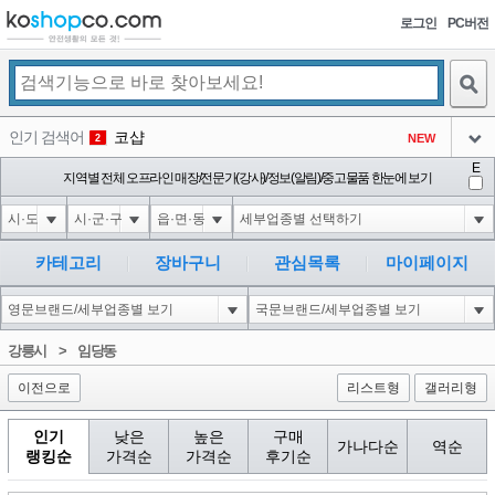
로그인
PC버전
검색
인기 검색어
코샵
NEW
2
아이콘
E
익스
지역별 전체 오프라인 매장/전문가(강사)/정보(알림)/중고물품 한눈에 보기
3
3
아이콘
미끄럼방지
NEW
4
아이콘
대성설렁탕
-16
5
카테고리
장바구니
관심목록
마이페이지
아이콘
1-1 waitfor delay '0:0:15' --
0
6
아이콘
1
-5
1
강릉시
>
임당동
아이콘
이전으로
리스트형
갤러리형
인기
낮은
높은
구매
가나다순
역순
랭킹순
가격순
가격순
후기순