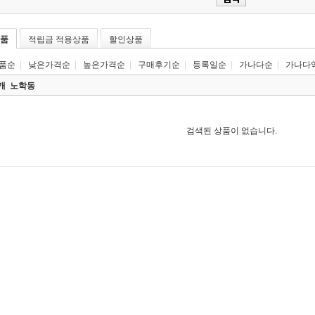
품
적립금 적용상품
할인상품
품순
|
낮은가격순
|
높은가격순
|
구매후기순
|
등록일순
|
가나다순
|
가나다
0개
노학동
검색된 상품이 없습니다.