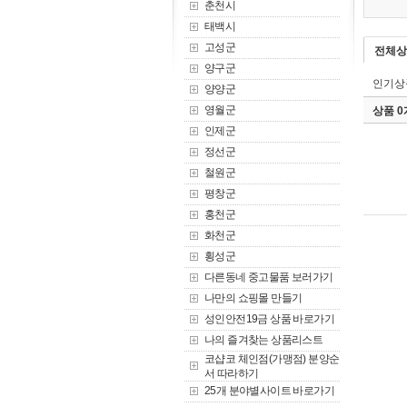
춘천시
태백시
고성군
전체상
양구군
인기상
양양군
영월군
상품 
인제군
정선군
철원군
평창군
홍천군
화천군
횡성군
다른동네 중고물품 보러가기
나만의 쇼핑몰 만들기
성인안전19금 상품 바로가기
나의 즐겨찾는 상품리스트
코샵코 체인점(가맹점) 분양순
서 따라하기
25개 분야별사이트 바로가기