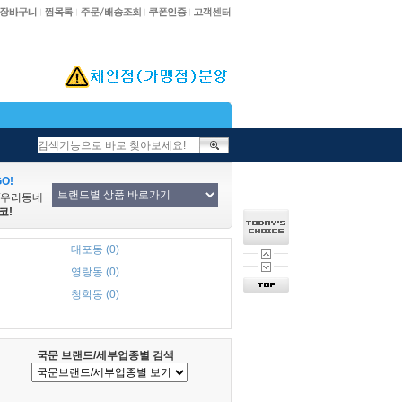
O!
/우리동네
코!
대포동 (0)
영랑동 (0)
청학동 (0)
국문 브랜드/세부업종별 검색