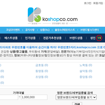
리아파트 우편번호를 이용하여 순간이동 하자! 우편번호5자리.koshopco.com 으로 G
 건강한
상품/중고물품
, 우리동네
가게
(문앞배달),
전문가
(재능기부/강사/1인지식기업
꾼-정치인),
정보
(커뮤니티/생활정보/할인정보/홍보)가 항상 여러분 곁에 있는 곳!
코샵
)
금호동 (0)
노학동 (0)
(0)
동명동 (0)
설악동 (0)
(0)
조양동 (0)
중앙동 (0)
(0)
가격대별
영문 브랜드/세부업종별 검색
~