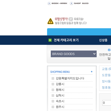
우
안전하고
일
교동 (0
도문동 
강원특별자치도입니다
장사동 
강릉시
청호동 
동해시
삼척시
속초시
원주시