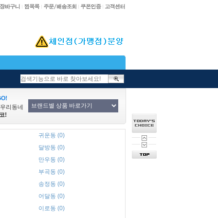
O!
/우리동네
코!
귀운동 (0)
달방동 (0)
만우동 (0)
부곡동 (0)
송정동 (0)
어달동 (0)
이로동 (0)