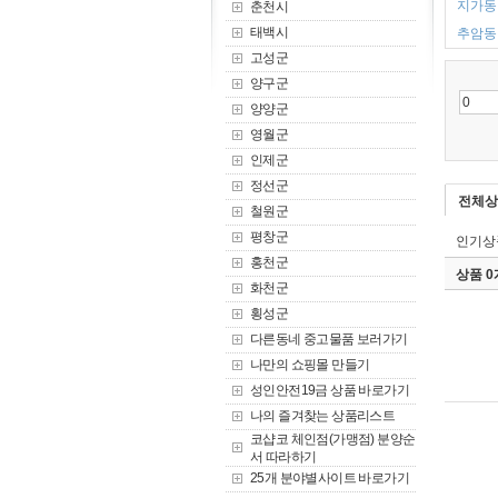
지가동 
춘천시
태백시
추암동 
고성군
양구군
양양군
영월군
인제군
정선군
전체상
철원군
평창군
인기상
홍천군
상품 
화천군
횡성군
다른동네 중고물품 보러가기
나만의 쇼핑몰 만들기
성인안전19금 상품 바로가기
나의 즐겨찾는 상품리스트
코샵코 체인점(가맹점) 분양순
서 따라하기
25개 분야별사이트 바로가기