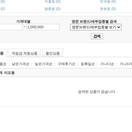
(0)
지흥동 (0)
천곡동 (0)
(0)
평릉동 (0)
호현동 (0)
가격대별
영문 브랜드/세부업종별 검색
~
품
적립금 적용상품
할인상품
품순
|
낮은가격순
|
높은가격순
|
구매후기순
|
등록일순
|
가나다순
|
가나다
0개
이도동
검색된 상품이 없습니다.