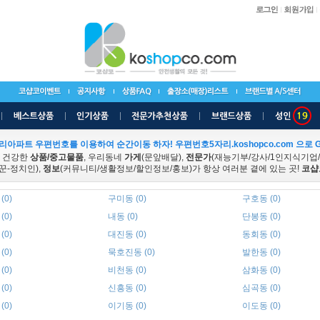
리아파트 우편번호를 이용하여 순간이동 하자! 우편번호5자리.koshopco.com 으로 G
 건강한
상품/중고물품
, 우리동네
가게
(문앞배달),
전문가
(재능기부/강사/1인지식기업
꾼-정치인),
정보
(커뮤니티/생활정보/할인정보/홍보)가 항상 여러분 곁에 있는 곳!
코샵
(0)
구미동 (0)
구호동 (0)
(0)
내동 (0)
단봉동 (0)
(0)
대진동 (0)
동회동 (0)
(0)
묵호진동 (0)
발한동 (0)
(0)
비천동 (0)
삼화동 (0)
(0)
신흥동 (0)
심곡동 (0)
(0)
이기동 (0)
이도동 (0)