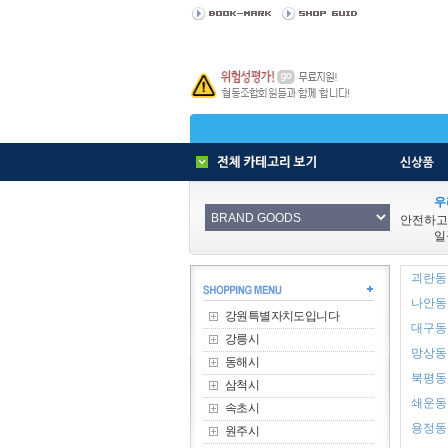
우
안전하고
일
괴란동 
나안동 
강원특별자치도입니다
대구동 
강릉시
망상동 
동해시
북평동 
삼척시
쇄운동 
속초시
용정동 
원주시