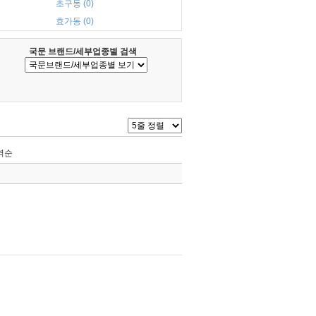
초구동 (0)
효가동 (0)
국문 브랜드/세부업종별 검색
역순